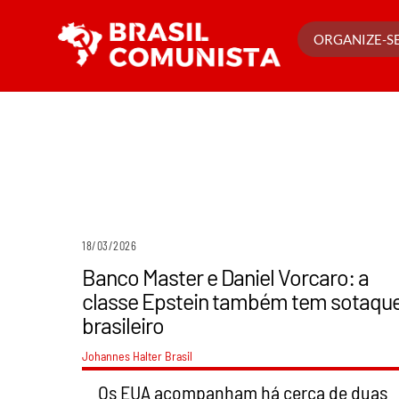
Ir
para
ORGANIZE-SE
o
conteúdo
18/03/2026
Banco Master e Daniel Vorcaro: a
classe Epstein também tem sotaqu
brasileiro
Johannes Halter
Brasil
Os EUA acompanham há cerca de duas