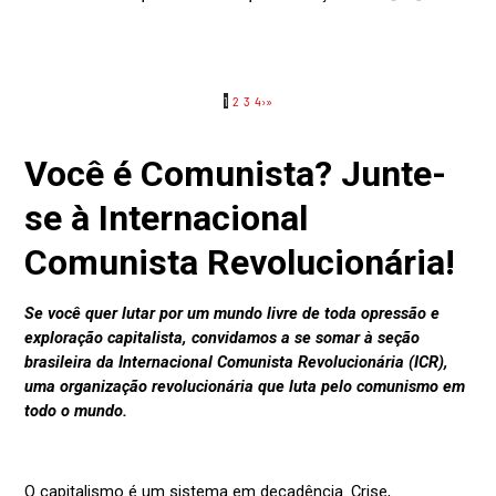
1
2
3
4
›
»