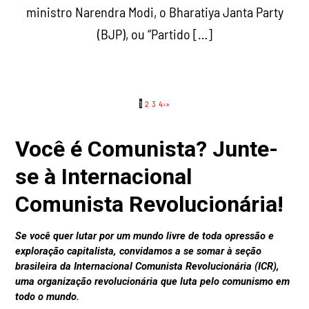
ministro Narendra Modi, o Bharatiya Janta Party
(BJP), ou “Partido […]
1
2
3
4
›
»