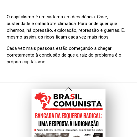
Voltar
Ao
Topo