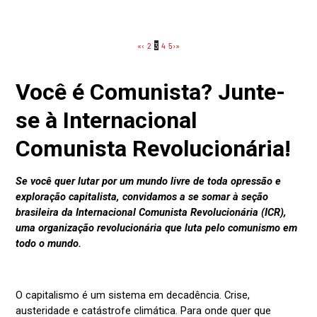
«
‹
2
3
4
5
›
»