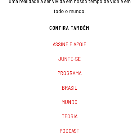
internacional de trabalhadores e jovens presente em
mais de 70 países e em todos os continentes.
Defendemos as verdadeiras ideias revolucionárias do
marxismo e lutamos juntos para fazer do comunismo
uma realidade a ser vivida em nosso tempo de vida e em
todo o mundo.
CONFIRA TAMBÉM
ASSINE E APOIE
JUNTE-SE
PROGRAMA
BRASIL