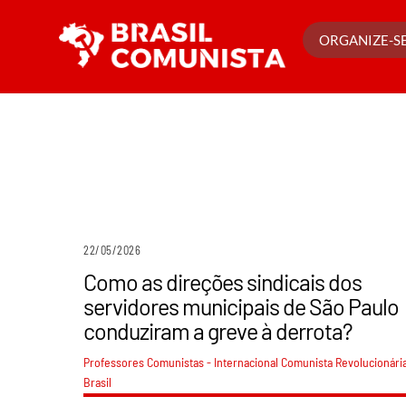
Ir
para
ORGANIZE-SE
o
conteúdo
22/05/2026
Como as direções sindicais dos
servidores municipais de São Paulo
conduziram a greve à derrota?
Professores Comunistas - Internacional Comunista Revolucionári
Brasil