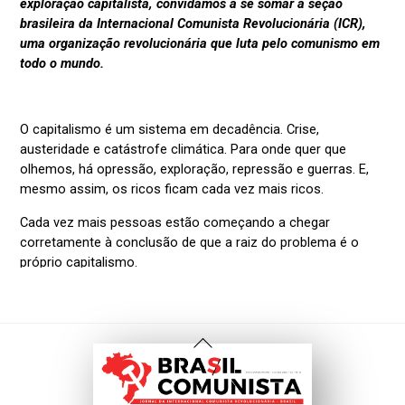
Voltar
Ao
Topo