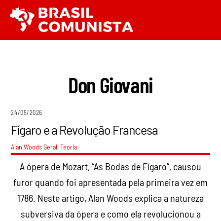
Ir
Men
para
o
conteúdo
Don Giovani
24/05/2026
Fígaro e a Revolução Francesa
Alan Woods
Geral
,
Teoria
A ópera de Mozart, “As Bodas de Fígaro”, causou
furor quando foi apresentada pela primeira vez em
1786. Neste artigo, Alan Woods explica a natureza
subversiva da ópera e como ela revolucionou a