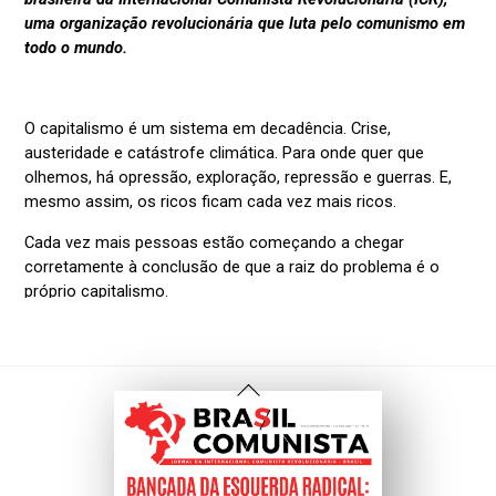
Voltar
Ao
Topo