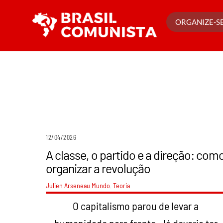
Ir
para
ORGANIZE-SE
o
conteúdo
12/04/2026
A classe, o partido e a direção: com
organizar a revolução
Julien Arseneau
Mundo
,
Teoria
O capitalismo parou de levar a