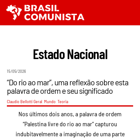
Ir
Men
para
o
conteúdo
Estado Nacional
15/05/2026
“Do rio ao mar”, uma reflexão sobre esta
palavra de ordem e seu significado
Claudio Bellotti
Geral
,
Mundo
,
Teoria
Nos últimos dois anos, a palavra de ordem
“Palestina livre do rio ao mar” capturou
indubitavelmente a imaginação de uma parte