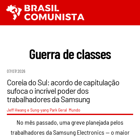
Ir
Men
para
o
conteúdo
Guerra de classes
07/07/2026
Coreia do Sul: acordo de capitulação
sufoca o incrível poder dos
trabalhadores da Samsung
Jeff Hwang e Sung-yang Park
Geral
,
Mundo
No mês passado, uma greve planejada pelos
trabalhadores da Samsung Electronics — o maior