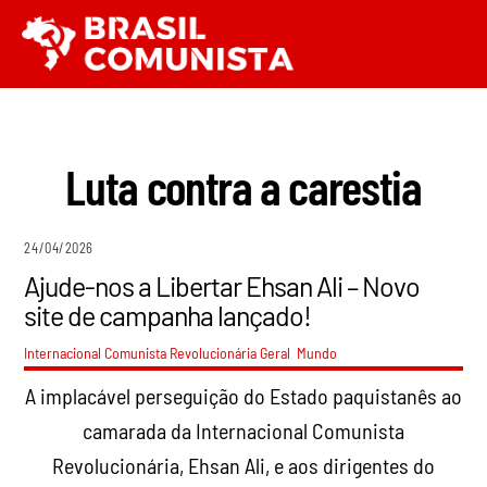
Ir
Men
para
o
conteúdo
Luta contra a carestia
24/04/2026
Ajude-nos a Libertar Ehsan Ali – Novo
site de campanha lançado!
Internacional Comunista Revolucionária
Geral
,
Mundo
A implacável perseguição do Estado paquistanês ao
camarada da Internacional Comunista
Revolucionária, Ehsan Ali, e aos dirigentes do