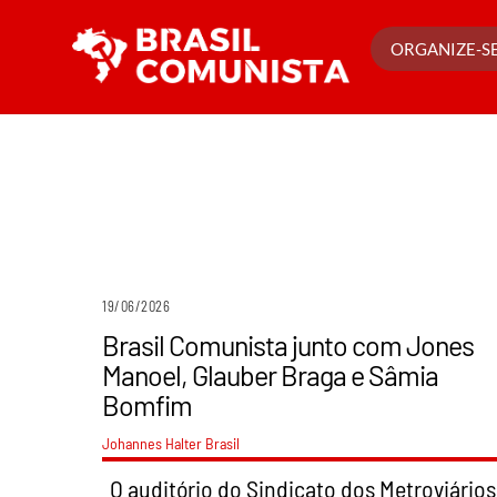
Ir
para
ORGANIZE-SE
o
conteúdo
19/06/2026
Brasil Comunista junto com Jones
Manoel, Glauber Braga e Sâmia
Bomfim
Johannes Halter
Brasil
O auditório do Sindicato dos Metroviários