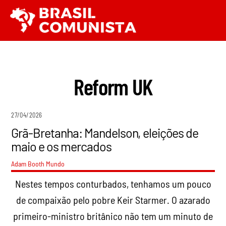
Ir
Men
para
o
conteúdo
Reform UK
27/04/2026
Grã-Bretanha: Mandelson, eleições de
maio e os mercados
Adam Booth
Mundo
Nestes tempos conturbados, tenhamos um pouco
de compaixão pelo pobre Keir Starmer. O azarado
primeiro-ministro britânico não tem um minuto de