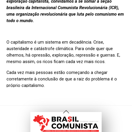
Voltar
Ao
Topo