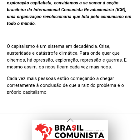
Voltar
Ao
Topo