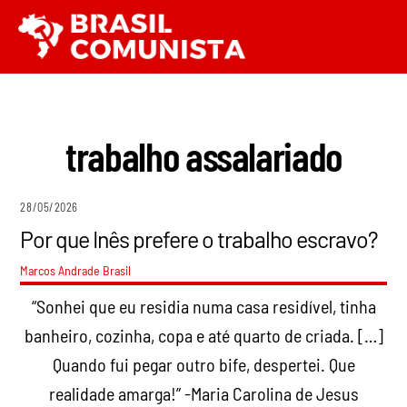
Ir
Men
para
o
conteúdo
trabalho assalariado
28/05/2026
Por que Inês prefere o trabalho escravo?
Marcos Andrade
Brasil
“Sonhei que eu residia numa casa residível, tinha
banheiro, cozinha, copa e até quarto de criada. […]
Quando fui pegar outro bife, despertei. Que
realidade amarga!” -Maria Carolina de Jesus