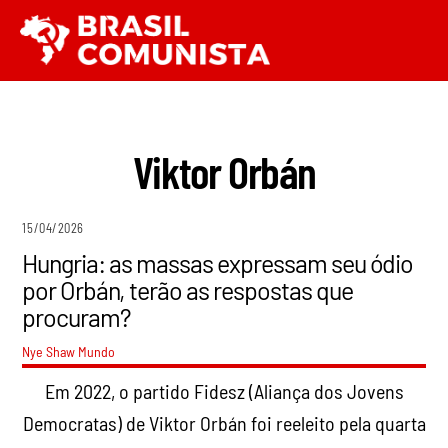
Ir
Men
para
o
conteúdo
Viktor Orbán
15/04/2026
Hungria: as massas expressam seu ódio
por Orbán, terão as respostas que
procuram?
Nye Shaw
Mundo
Em 2022, o partido Fidesz (Aliança dos Jovens
Democratas) de Viktor Orbán foi reeleito pela quarta