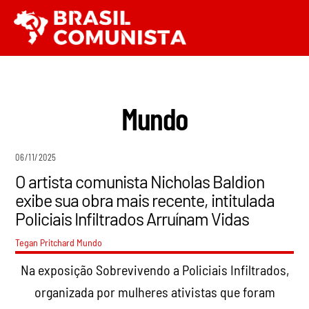
Ir
Men
para
o
conteúdo
Mundo
06/11/2025
O artista comunista Nicholas Baldion
exibe sua obra mais recente, intitulada
Policiais Infiltrados Arruínam Vidas
Tegan Pritchard
Mundo
Na exposição Sobrevivendo a Policiais Infiltrados,
organizada por mulheres ativistas que foram