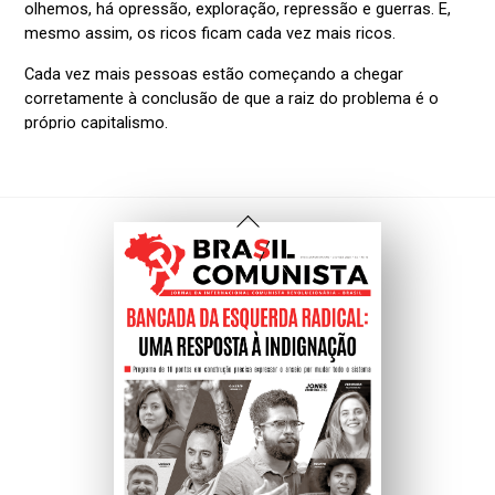
Voltar
Ao
Topo