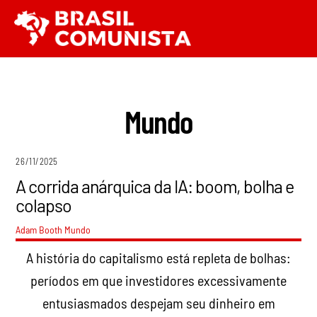
Ir
Men
para
o
conteúdo
Mundo
26/11/2025
A corrida anárquica da IA: boom, bolha e
colapso
Adam Booth
Mundo
A história do capitalismo está repleta de bolhas:
períodos em que investidores excessivamente
entusiasmados despejam seu dinheiro em