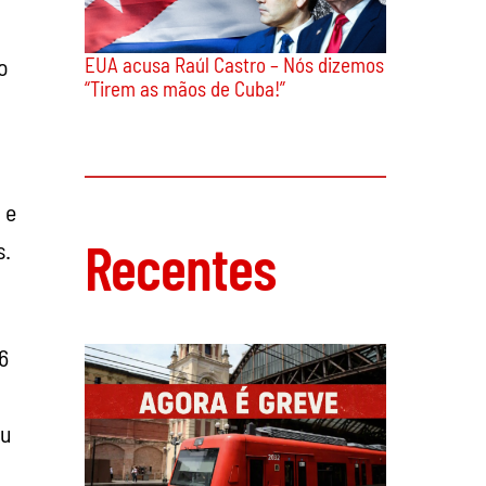
EUA acusa Raúl Castro – Nós dizemos
o
“Tirem as mãos de Cuba!”
 e
Recentes
s.
6
ou