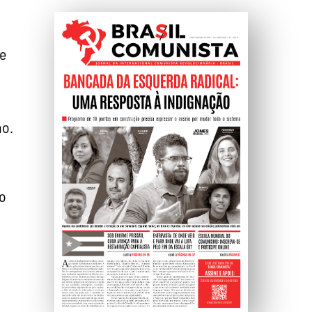
de
no.
o