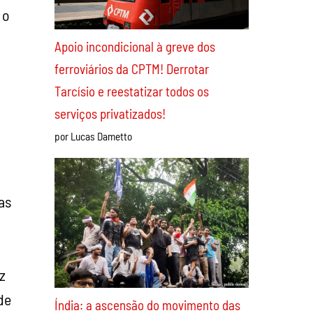
 o
Apoio incondicional à greve dos
ferroviários da CPTM! Derrotar
Tarcísio e reestatizar todos os
serviços privatizados!
por Lucas Dametto
as
z
de
Índia: a ascensão do movimento das