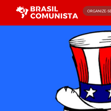
Ir
para
ORGANIZE-SE
o
conteúdo