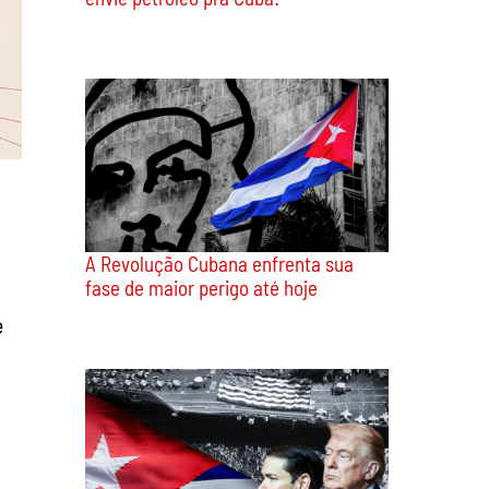
A Revolução Cubana enfrenta sua
fase de maior perigo até hoje
e