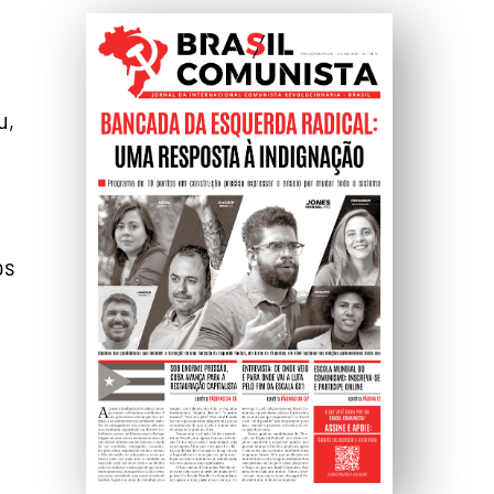
u,
os