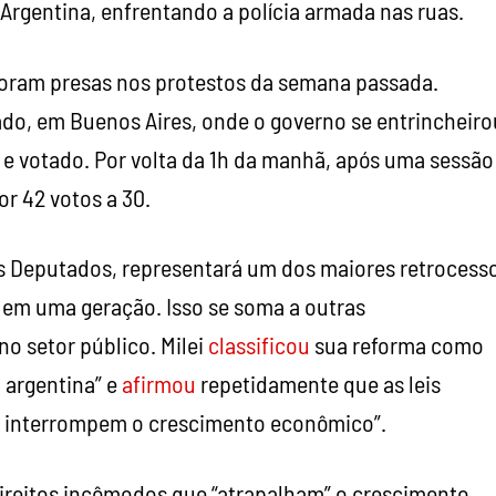
Argentina, enfrentando a polícia armada nas ruas.
 foram presas nos protestos da semana passada.
do, em Buenos Aires, onde o governo se entrincheiro
e votado. Por volta da 1h da manhã, após uma sessão
or 42 votos a 30.
s Deputados, representará um dos maiores retrocess
em uma geração. Isso se soma a outras
o setor público. Milei
classificou
sua reforma como
a argentina” e
afirmou
repetidamente que as leis
 e interrompem o crescimento econômico”.
ireitos incômodos que “atrapalham” o crescimento