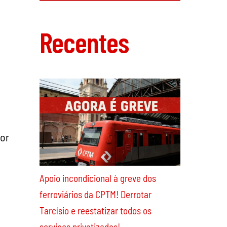
Colômbia: Como lutar contra Abelardo
de la Espriella?
Recentes
por