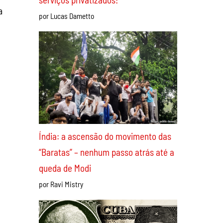
a
Apoio incondicional à greve dos
ferroviários da CPTM! Derrotar
Tarcísio e reestatizar todos os
serviços privatizados!
por Lucas Dametto
Índia: a ascensão do movimento das