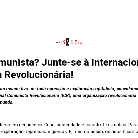
«
‹
3
4
5
6
›
»