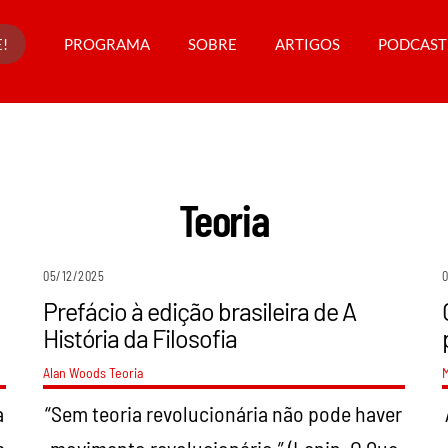
!
PROGRAMA
SOBRE
ARTIGOS
PODCAST
Teoria
05/12/2025
Prefácio à edição brasileira de A
História da Filosofia
Alan Woods
Teoria
a
“Sem teoria revolucionária não pode haver