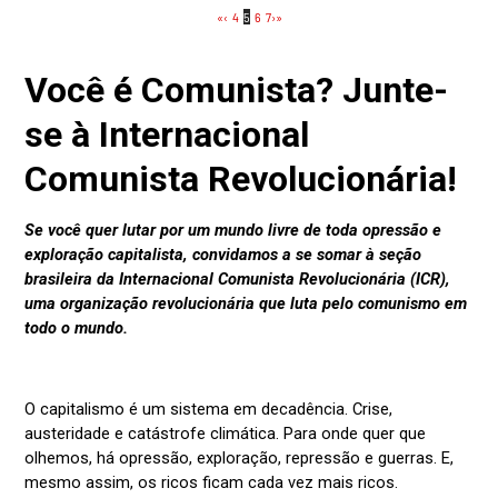
«
‹
4
5
6
7
›
»