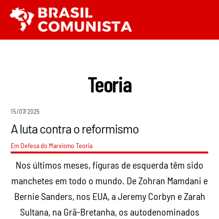
Ir
Men
para
o
conteúdo
Teoria
15/07/2025
A luta contra o reformismo
Em Defesa do Marxismo
Teoria
Nos últimos meses, figuras de esquerda têm sido
manchetes em todo o mundo. De Zohran Mamdani e
Bernie Sanders, nos EUA, a Jeremy Corbyn e Zarah
Sultana, na Grã-Bretanha, os autodenominados