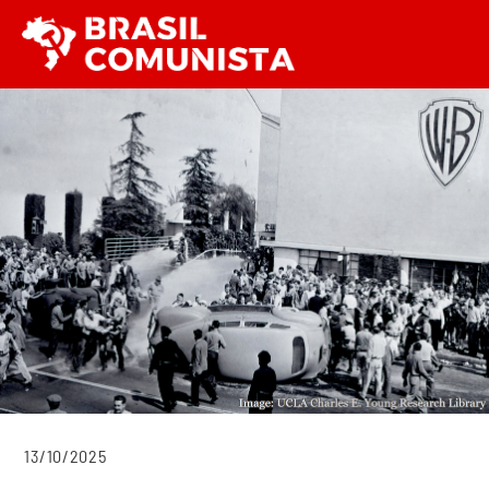
Ir
Men
para
o
conteúdo
13/10/2025