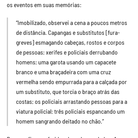
greves] esmagando cabeças, rostos e corpos
de pessoas; xerifes e policiais derrubando
homens; uma garota usando um capacete
branco e uma braçadeira com uma cruz
vermelha sendo empurrada para a calçada por
um substituto, que torcia o braço atrás das
costas; os policiais arrastando pessoas para a
viatura policial; três policiais espancando um
homem sangrando deitado no chão.”
Dezenas ficaram feridos de ambos os lados. Apesar
da ferocidade do ataque, a greve retornou na
segunda-feira seguinte. Os confrontos
continuaram ao longo da semana e a pressão da
“opinião pública” burguesa – que, por meio da