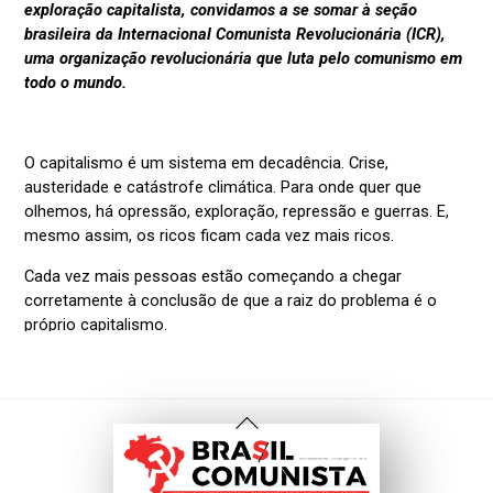
Voltar
Ao
Topo