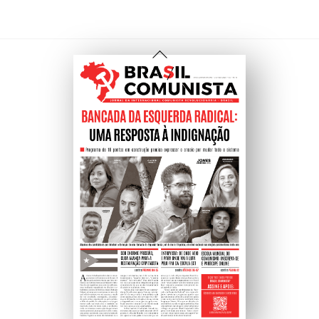
Voltar
Ao
Topo