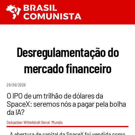
Ir
Men
para
o
conteúdo
Desregulamentação do
mercado financeiro
29/06/2026
O IPO de um trilhão de dólares da
SpaceX: seremos nós a pagar pela bolha
da IA?
Sebastian Wittekindt
Geral
,
Mundo
A abertura de capital da SpaceX foi vendida como