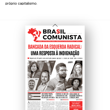
Voltar
Ao
Topo