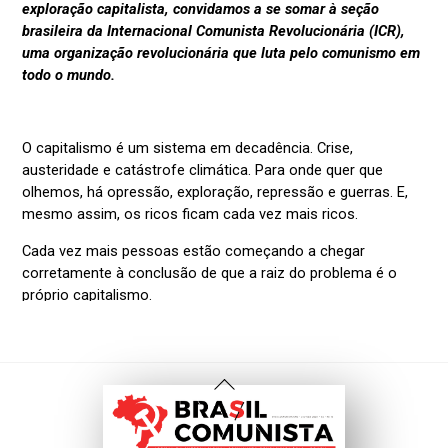
Voltar
Ao
Topo