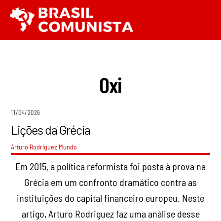
Ir
Men
para
o
conteúdo
Oxi
11/04/2026
Lições da Grécia
Arturo Rodriguez
Mundo
Em 2015, a política reformista foi posta à prova na
Grécia em um confronto dramático contra as
instituições do capital financeiro europeu. Neste
artigo, Arturo Rodriguez faz uma análise desse