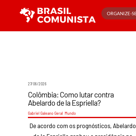
Ir
para
ORGANIZE-SE
o
conteúdo
27/06/2026
Colômbia: Como lutar contra
Abelardo de la Espriella?
Gabriel Galeano
Geral
,
Mundo
De acordo com os prognósticos, Abelard