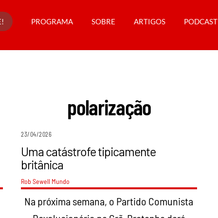
!
PROGRAMA
SOBRE
ARTIGOS
PODCAST
polarização
23/04/2026
Uma catástrofe tipicamente
britânica
Rob Sewell
Mundo
o
Na próxima semana, o Partido Comunista