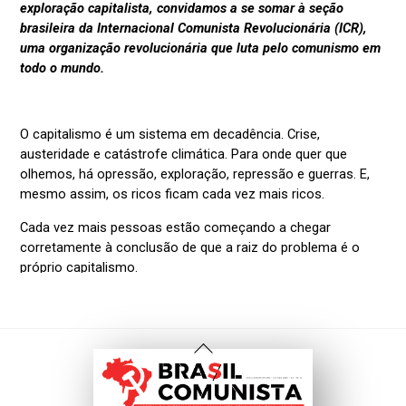
Voltar
Ao
Topo