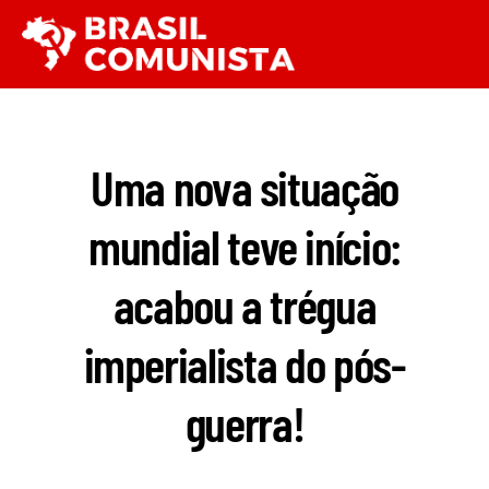
Ir
Men
para
o
conteúdo
Uma nova situação
mundial teve início:
acabou a trégua
imperialista do pós-
guerra!