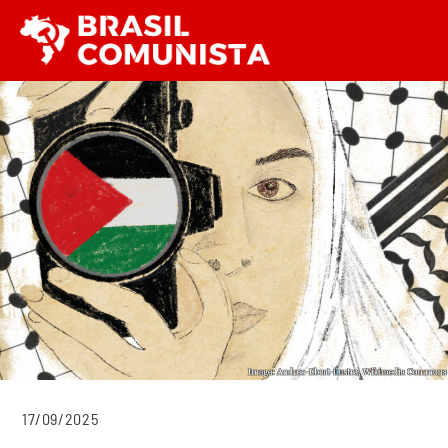
Ir
Men
para
o
conteúdo
17/09/2025