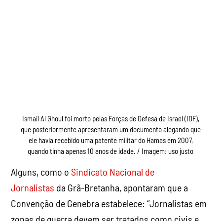
Ismail Al Ghoul foi morto pelas Forças de Defesa de Israel (IDF),
que posteriormente apresentaram um documento alegando que
ele havia recebido uma patente militar do Hamas em 2007,
quando tinha apenas 10 anos de idade. / Imagem: uso justo
Alguns, como o
Sindicato Nacional de
Jornalistas
da Grã-Bretanha, apontaram que a
Convenção de Genebra estabelece: “Jornalistas em
zonas de guerra devem ser tratados como civis e
protegidos como tal, desde que não participem das
hostilidades”. Mas tais sutilezas não significam
nada quando ameaçam as políticas assassinas das