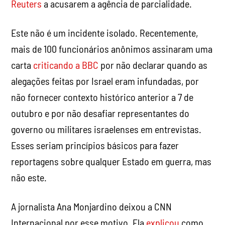
carta
criticando a BBC
por não declarar quando as
alegações feitas por Israel eram infundadas, por
não fornecer contexto histórico anterior a 7 de
outubro e por não desafiar representantes do
governo ou militares israelenses em entrevistas.
Esses seriam princípios básicos para fazer
reportagens sobre qualquer Estado em guerra, mas
não este.
A jornalista Ana Monjardino deixou a CNN
Internacional por esse motivo. Ela
explicou
como,
mesmo antes de 7 de outubro de 2023, os
convidados palestinos tiveram que ser examinados
pelo “Escritório de Jerusalém” da organização. Ela