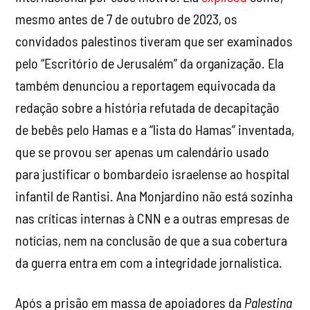
também denunciou a reportagem equivocada da
redação sobre a história refutada de decapitação
de bebês pelo Hamas e a “lista do Hamas” inventada,
que se provou ser apenas um calendário usado
para justificar o bombardeio israelense ao hospital
infantil de Rantisi. Ana Monjardino não está sozinha
nas críticas internas à CNN e a outras empresas de
notícias, nem na conclusão de que a sua cobertura
da guerra entra em com a integridade jornalística.
Após a prisão em massa de apoiadores da
Palestina
Action,
na Grã-Bretanha, o evento foi retratado nas
notícias como uma multidão violenta em confronto
com a polícia, com manchetes mencionando
”
confrontos violentos
” e ”
abusos intoleráveis
“. Na