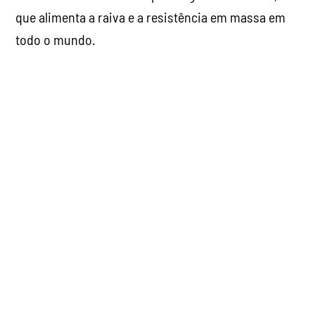
Todos os dias surgem novas imagens dos horrores cometidos pelo
regime israelense / Imagem: Jaber Jehad Badwan, Wikimedia
Commons
No entanto, os líderes ocidentais fizeram o que
podiam para ajudar Israel. Trump, Starmer, Macron,
Merz e outros, esses criminosos de guerra