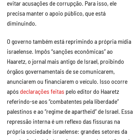
O governo também está reprimindo a própria mídia
israelense. Impôs “sanções econômicas” ao
Haaretz, o jornal mais antigo de Israel, proibindo
órgãos governamentais de se comunicarem,
anunciarem ou financiarem o veículo. Isso ocorre
após
declarações feitas
pelo editor do Haaretz
referindo-se aos “combatentes pela liberdade”
palestinos e ao “regime de apartheid” de Israel. Essa
repressão interna é um reflexo das fissuras na
própria sociedade israelense: grandes setores da
população, incluindo as forças armadas, estão cada
vez mais cautelosos com esse conflito sem-fim. O
genocídio em curso e a guerra em seis frentes,
continuados por Netanyahu em prol de seus