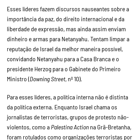
Para esses líderes, a política interna não é distinta
da política externa. Enquanto Israel chama os
jornalistas de terroristas, grupos de protesto não-
violentos, como a
Palestina Action
na Grã-Bretanha,
foram rotulados como organizações terroristas por
jogar tinta em aviões.
Centenas de pessoas que protestavam em apoio ao
grupo foram presas. O Estado britânico
prendeu e
perseguiu jornalistas pró-Palestina
, confiscando
laptops e celulares por “incentivarem o terrorismo”.
A liberdade de expressão também está sob ataque
na
Alemanha
e nos
EUA
.