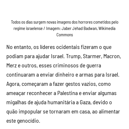
continuaram a enviar dinheiro e armas para Israel.
Agora, começaram a fazer gestos vazios, como
ameaçar reconhecer a Palestina e enviar algumas
migalhas de ajuda humanitária a Gaza, devido o
quão impopular se tornaram em casa, ao alimentar
este genocídio.
Esses líderes fazem discursos nauseantes sobre a
importância da paz, do direito internacional e da
liberdade de expressão, mas ainda assim enviam
dinheiro e armas para Netanyahu. Tentam limpar a
reputação de Israel da melhor maneira possível,
convidando Netanyahu para a Casa Branca e o
presidente Herzog para o Gabinete do Primeiro
Ministro (
Downing Street
, nº 10).