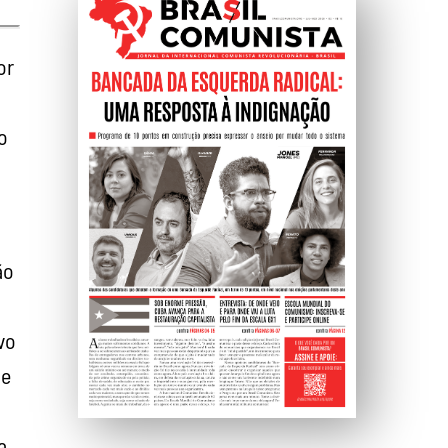
or
o
ão
vo
te
a