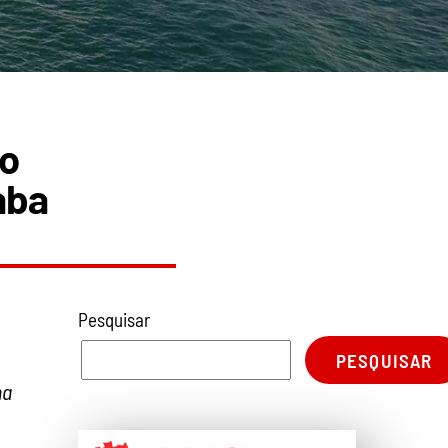
no
aba
Pesquisar
PESQUISAR
na