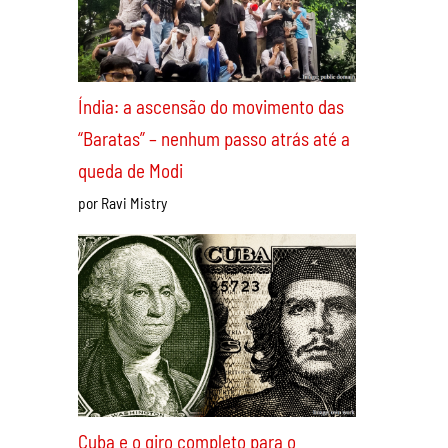
Apoio incondicional à greve dos
ferroviários da CPTM! Derrotar
Tarcísio e reestatizar todos os
serviços privatizados!
por Lucas Dametto
Índia: a ascensão do movimento das