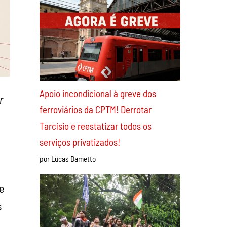
Desfile militar da China: um abrupto
despertar para o imperialismo
ocidental
r
Recentes
e
s