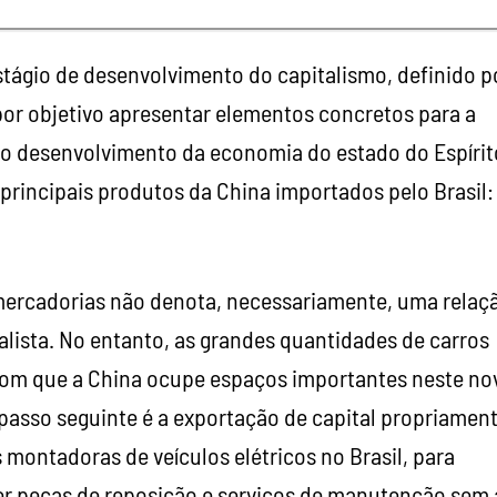
stágio de desenvolvimento do capitalismo, definido p
por objetivo apresentar elementos concretos para a
 no desenvolvimento da economia do estado do Espírit
principais produtos da China importados pelo Brasil:
mercadorias não denota, necessariamente, uma relaç
lista. No entanto, as grandes quantidades de carros
 com que a China ocupe espaços importantes neste no
asso seguinte é a exportação de capital propriamen
 montadoras de veículos elétricos no Brasil, para
er peças de reposição e serviços de manutenção sem 