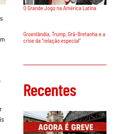
O Grande Jogo na América Latina
os
em
,
Groenlândia, Trump, Grã-Bretanha e a
crise da “relação especial”
r
is