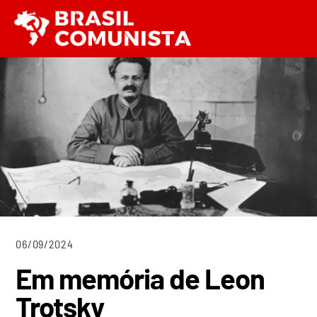
Ir
Men
para
o
conteúdo
06/09/2024
Em memória de Leon
Trotsky