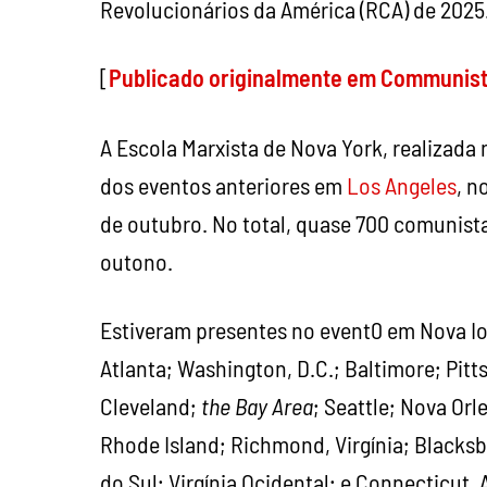
Revolucionários da América (RCA) de 2025
[
Publicado originalmente em Communis
A Escola Marxista de Nova York, realizada
dos eventos anteriores em
Los Angeles
, n
de outubro. No total, quase 700 comunist
outono.
Estiveram presentes no event0 em Nova Io
Atlanta; Washington, D.C.; Baltimore; Pit
Cleveland;
the Bay Area
; Seattle; Nova Orl
Rhode Island; Richmond, Virgínia; Blacksbu
do Sul; Virgínia Ocidental; e Connecticut.