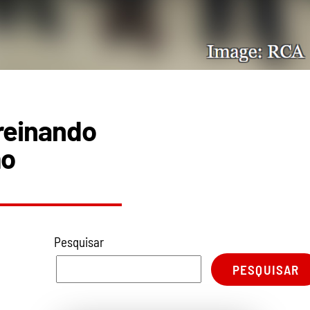
treinando
mo
Pesquisar
PESQUISAR