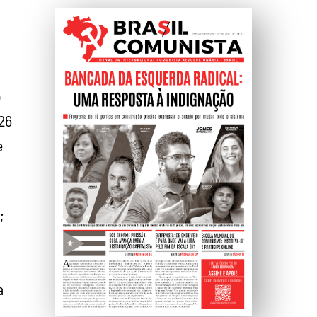
o
 26
e
;
a