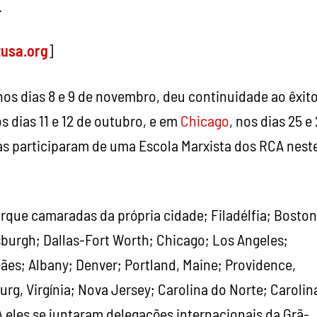
.
tusa.org
]
 nos dias 8 e 9 de novembro, deu continuidade ao êxit
os dias 11 e 12 de outubro, e em
Chicago
, nos dias 25 e
as participaram de uma Escola Marxista dos RCA nest
rque camaradas da própria cidade; Filadélfia; Boston
tsburgh; Dallas-Fort Worth; Chicago; Los Angeles;
eães; Albany; Denver; Portland, Maine; Providence,
rg, Virgínia; Nova Jersey; Carolina do Norte; Carolin
 A eles se juntaram delegações internacionais da Grã-