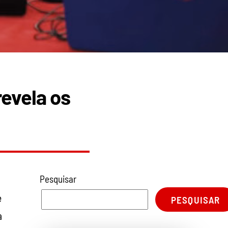
revela os
Pesquisar
e
PESQUISAR
a