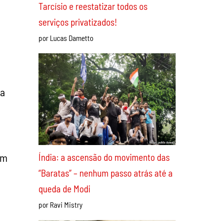
Apoio incondicional à greve dos
ferroviários da CPTM! Derrotar
Tarcísio e reestatizar todos os
ta
serviços privatizados!
por Lucas Dametto
im