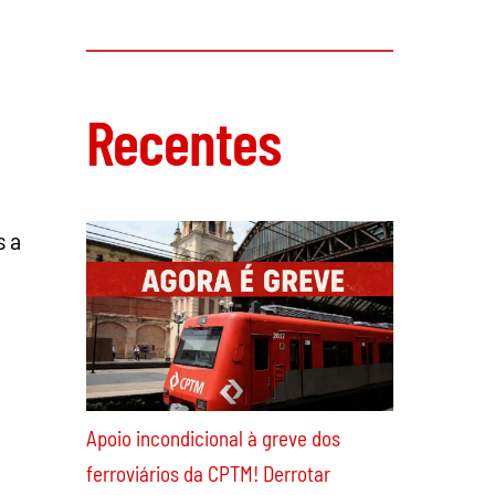
“Que se vayam todos”: agitação social
no Peru derruba a líder golpista, a
presidente Boluarte
s a
Recentes