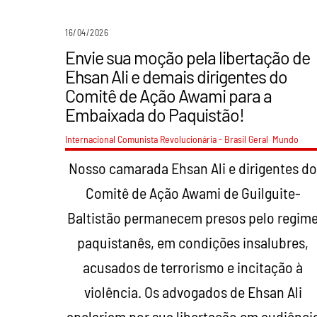
16/04/2026
Envie sua moção pela libertação de
Ehsan Ali e demais dirigentes do
Comitê de Ação Awami para a
Embaixada do Paquistão!
Internacional Comunista Revolucionária - Brasil
Geral
,
Mundo
Nosso camarada Ehsan Ali e dirigentes d
Comitê de Ação Awami de Guilguite-
Baltistão permanecem presos pelo regim
paquistanês, em condições insalubres,
acusados de terrorismo e incitação à
violência. Os advogados de Ehsan Ali
apelariam por sua libertação em audiênci