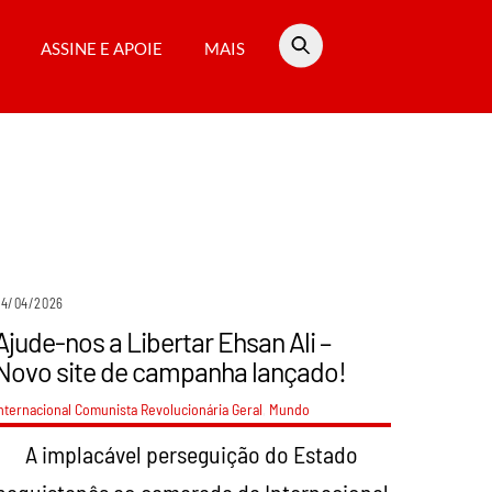
ASSINE E APOIE
MAIS
24/04/2026
Ajude-nos a Libertar Ehsan Ali –
Novo site de campanha lançado!
nternacional Comunista Revolucionária
Geral
,
Mundo
A implacável perseguição do Estado