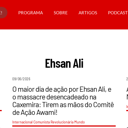
!
PROGRAMA
SOBRE
ARTIGOS
PODCAST
Ehsan Ali
09/06/2026
O maior dia de ação por Ehsan Ali, e
o massacre desencadeado na
Caxemira: Tirem as mãos do Comitê
I
de Ação Awami!
Internacional Comunista Revolucionária
Mundo