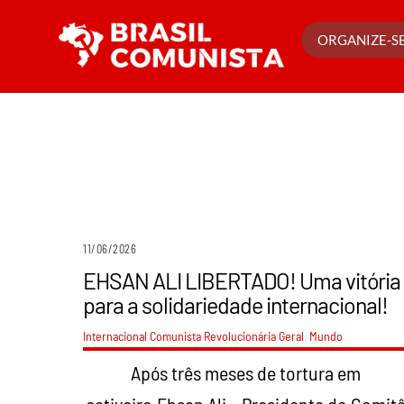
Ir
para
ORGANIZE-SE
o
conteúdo
11/06/2026
EHSAN ALI LIBERTADO! Uma vitória
para a solidariedade internacional!
Internacional Comunista Revolucionária
Geral
,
Mundo
Após três meses de tortura em