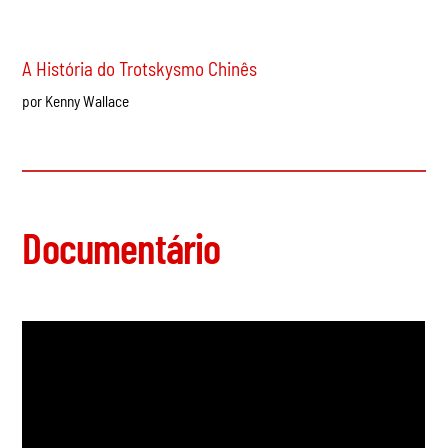
Índia: a ascensão do movimento das “Baratas” –
nenhum passo atrás até a queda de Modi
por Ravi Mistry