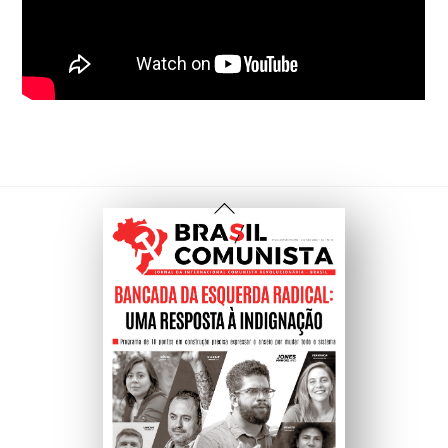
Cuba e o giro completo para o capitalismo
por Javier Gómez Sánchez