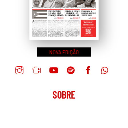
EUA: enquanto os DSA conquistam vitórias em
primárias, mais americanos do que nunca estão se
voltando para o comunismo
por Andrew Wagner