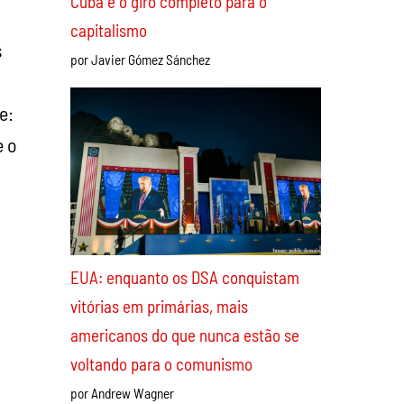
Cuba e o giro completo para o
capitalismo
s
por Javier Gómez Sánchez
e:
e o
EUA: enquanto os DSA conquistam
vitórias em primárias, mais
americanos do que nunca estão se
voltando para o comunismo
por Andrew Wagner