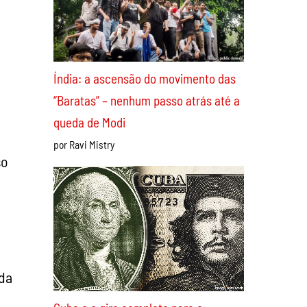
Índia: a ascensão do movimento das
“Baratas” – nenhum passo atrás até a
queda de Modi
por Ravi Mistry
so
ida