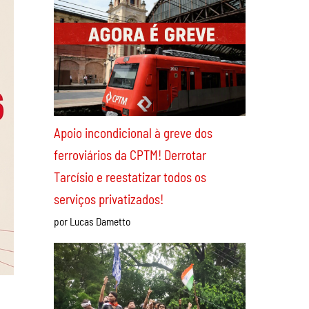
Apoio incondicional à greve dos
ferroviários da CPTM! Derrotar
Tarcísio e reestatizar todos os
serviços privatizados!
por Lucas Dametto