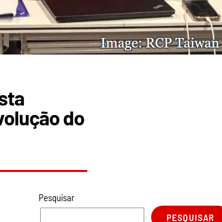
sta
volução do
Pesquisar
PESQUISAR