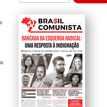
ão
io