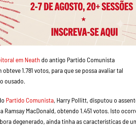
itoral em Neath
do antigo Partido Comunista
bteve 1.781 votos, para que se possa avaliar tal
io ousado.
 do
Partido Comunista
, Harry Pollitt, disputou o assen
ta Ramsay MacDonald, obtendo 1.451 votos. Isto ocor
ora degenerado, ainda tinha as características de u