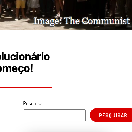
olucionário
começo!
Pesquisar
PESQUISAR