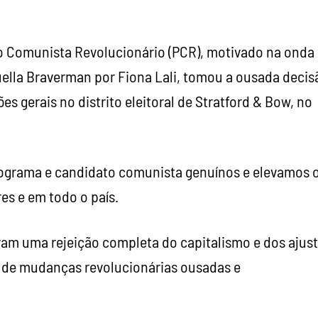
o Comunista Revolucionário (PCR), motivado na onda
uella Braverman por Fiona Lali, tomou a ousada decis
s gerais no distrito eleitoral de Stratford & Bow, no
programa e candidato comunista genuínos e elevamos 
es e em todo o país.
iram uma rejeição completa do capitalismo e dos ajus
or de mudanças revolucionárias ousadas e