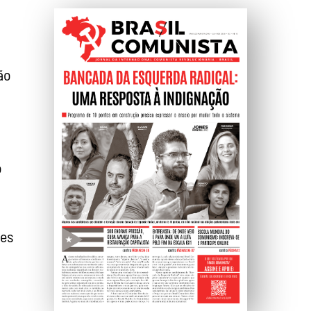
ão
o
tes