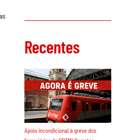
as
França: porque o PCR apoia a
candidatura de Mélenchon
Recentes