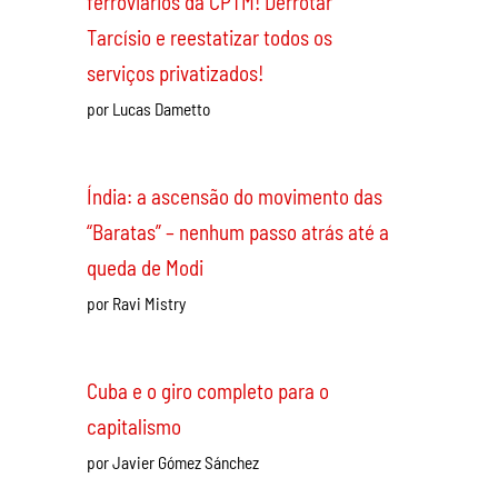
Apoio incondicional à greve dos
ferroviários da CPTM! Derrotar
Tarcísio e reestatizar todos os
serviços privatizados!
por Lucas Dametto
Índia: a ascensão do movimento das
“Baratas” – nenhum passo atrás até a
queda de Modi
por Ravi Mistry