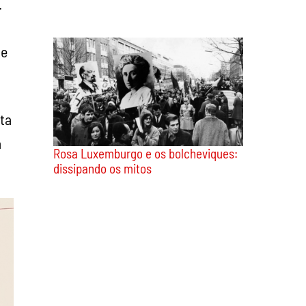
.
te
ta
a
Rosa Luxemburgo e os bolcheviques:
dissipando os mitos