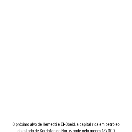
O próximo alvo de Hemedti é El-Obeid, a capital rica em petróleo
do estado de Kordofan do Norte, onde pelo menos 137.000