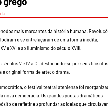
o grego
ria
períodos mais marcantes da história humana. Revoluçõ
clodiram e se entrelaçaram de uma forma inédita,
 e XVI e ao Iluminismo do século XVIII.
séculos V e IV a.C., destacando-se por seus filósofos
 e original forma de arte: o drama.
ocrática, o festival teatral ateniense foi reorganiza
da nova democracia. Os grandes poetas dramáticos
sito de refletir e aprofundar as ideias que circulava