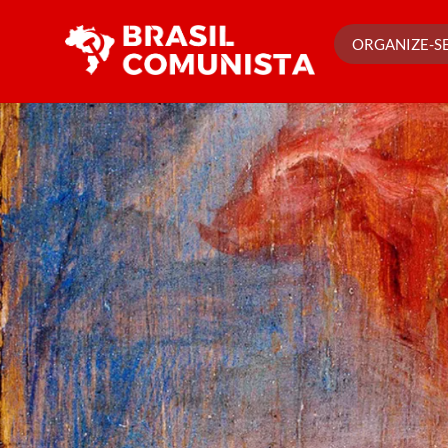
Ir
para
ORGANIZE-SE
o
conteúdo