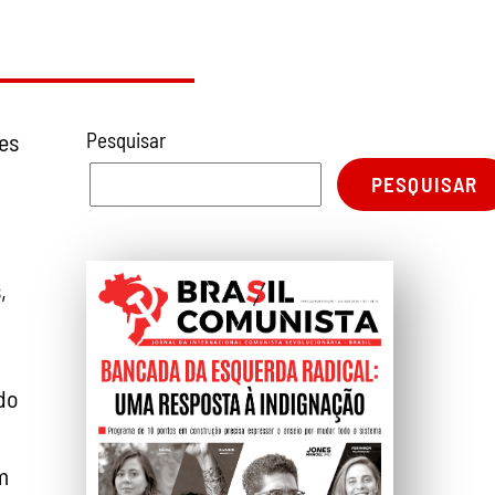
es
Pesquisar
PESQUISAR
,
do
m