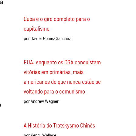
ta
Índia: a ascensão do movimento das
“Baratas” – nenhum passo atrás até a
queda de Modi
por Ravi Mistry
Cuba e o giro completo para o
a
capitalismo
por Javier Gómez Sánchez
a