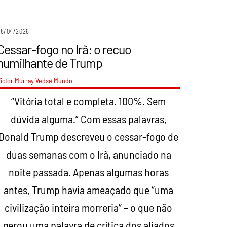
08/04/2026
Cessar-fogo no Irã: o recuo
humilhante de Trump
ictor Murray Vedsø
Mundo
“Vitória total e completa. 100%. Sem
dúvida alguma.” Com essas palavras,
Donald Trump descreveu o cessar-fogo de
duas semanas com o Irã, anunciado na
noite passada. Apenas algumas horas
antes, Trump havia ameaçado que “uma
civilização inteira morreria” – o que não
gerou uma palavra de crítica dos aliados