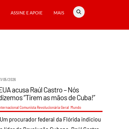
ASSINE E APOIE
MAIS
21/05/2026
EUA acusa Raúl Castro – Nós
dizemos “Tirem as mãos de Cuba!”
nternacional Comunista Revolucionária
Geral
,
Mundo
Um procurador federal da Flórida indiciou