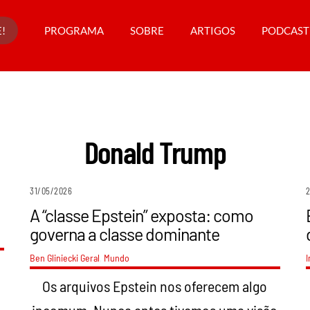
!
PROGRAMA
SOBRE
ARTIGOS
PODCAST
Donald Trump
31/05/2026
A “classe Epstein” exposta: como
governa a classe dominante
Ben Gliniecki
Geral
,
Mundo
I
Os arquivos Epstein nos oferecem algo